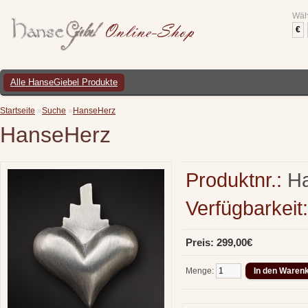
Wäh
€
Alle HanseGiebel Produkte
Startseite
»
Suche
»
HanseHerz
HanseHerz
Produktnr.:
Ha
Verfügbarkeit:
Preis: 299,00€
Menge: