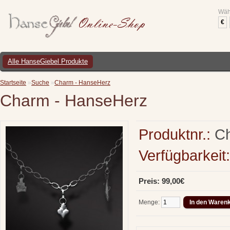
Wäh
€
Alle HanseGiebel Produkte
Startseite
»
Suche
»
Charm - HanseHerz
Charm - HanseHerz
Produktnr.:
Ch
Verfügbarkeit:
Preis: 99,00€
Menge: