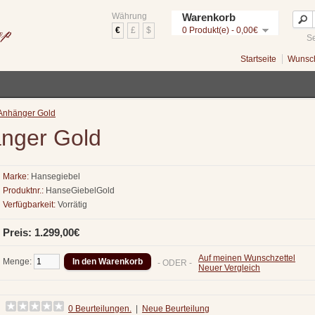
Währung
Warenkorb
€
£
$
0 Produkt(e) - 0,00€
Se
Startseite
Wunsch
Anhänger Gold
nger Gold
Marke:
Hansegiebel
Produktnr.:
HanseGiebelGold
Verfügbarkeit:
Vorrätig
Preis: 1.299,00€
Auf meinen Wunschzettel
Menge:
- ODER -
Neuer Vergleich
0 Beurteilungen.
|
Neue Beurteilung