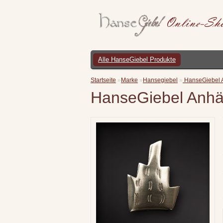
Alle HanseGiebel Produkte
Startseite
»
Marke
»
Hansegiebel
»
HanseGiebel 
HanseGiebel Anhä