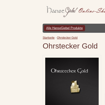
Alle HanseGiebel Produkte
Startseite
»
Ohrstecker Gold
Ohrstecker Gold