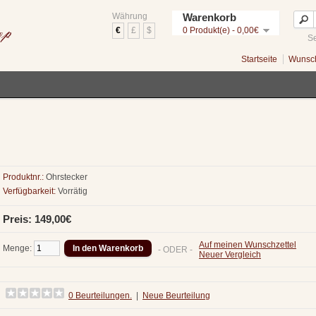
Währung
Warenkorb
€
£
$
0 Produkt(e) - 0,00€
Se
Startseite
Wunsch
Produktnr.:
Ohrstecker
Verfügbarkeit:
Vorrätig
Preis: 149,00€
Auf meinen Wunschzettel
Menge:
- ODER -
Neuer Vergleich
0 Beurteilungen.
|
Neue Beurteilung